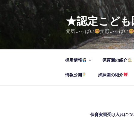
コ
ン
テ
★認定こ
ン
元気いっぱい
笑顔いっぱい
ツ
へ
ス
キ
採用情報
保育園の紹介
ッ
プ
情報公開
姉妹園の紹介
保育実習受け入れにつ