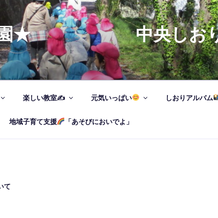
ども園★ 中央しおり
楽しい教室✍
元気いっぱい
しおりアルバム
地域子育て支援
「あそびにおいでよ」
いて